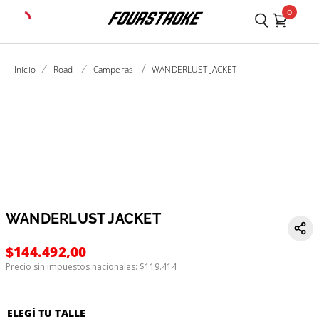
0
road
camperas
WANDERLUST JACKET
WANDERLUST JACKET
$
144
.
492
,
00
Precio sin impuestos nacionales: $
119.414