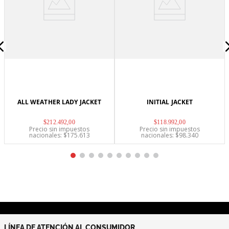
ALL WEATHER LADY JACKET
INITIAL JACKET
$
212
.
492
,
00
$
118
.
992
,
00
Precio sin impuestos
Precio sin impuestos
nacionales: $
175.613
nacionales: $
98.340
LÍNEA DE ATENCIÓN AL CONSUMIDOR