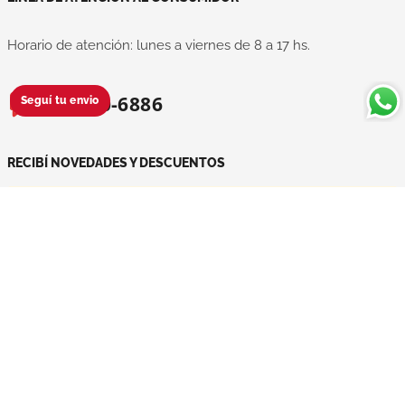
Horario de atención: lunes a viernes de 8 a 17 hs.
11 3840-6886
Seguí tu envio
RECIBÍ NOVEDADES Y DESCUENTOS
Cargando formulario...
RED COMERCIAL
FOLLOW US