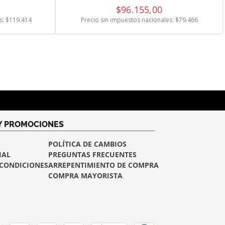
$
96
.
155
,
00
s: $
119.414
Precio sin impuestos nacionales: $
79.466
 Y PROMOCIONES
POLÍTICA DE CAMBIOS
IAL
PREGUNTAS FRECUENTES
 CONDICIONES
ARREPENTIMIENTO DE COMPRA
COMPRA MAYORISTA