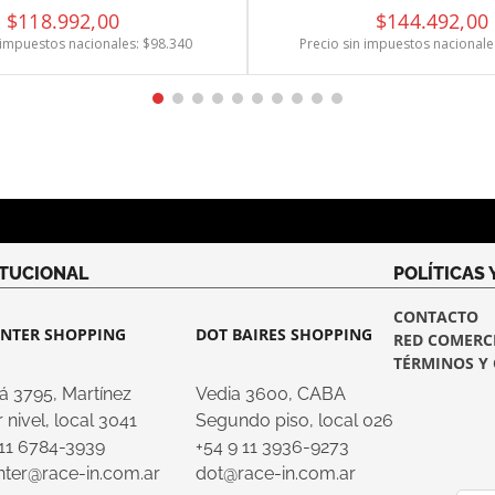
$
118
.
992
,
00
$
144
.
492
,
00
 impuestos nacionales: $
98.340
Precio sin impuestos nacionale
ITUCIONAL
POLÍTICAS
CONTACTO
NTER SHOPPING
DOT BAIRES SHOPPING
RED COMERC
TÉRMINOS Y
á 3795, Martínez
Vedia 3600, CABA
 nivel, local 3041
Segundo piso, local 026
 11 6784-3939
+54 9 11 3936-9273
nter@race-in.com.ar
dot@race-in.com.ar