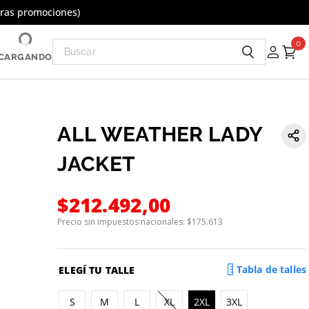
tras promociones)
Buscar
0
CARGANDO
ALL WEATHER LADY
JACKET
$
212
.
492
,
00
Precio sin impuestos nacionales: $
175.613
Tabla de talles
S
M
L
XL
2XL
3XL