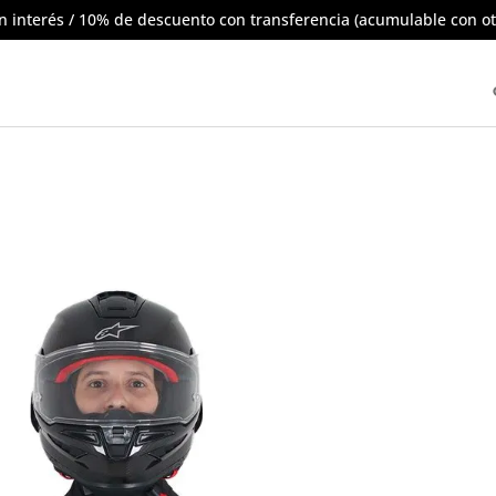
in interés / 10% de descuento con transferencia (acumulable con o