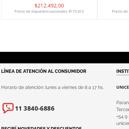
$
212
.
492
,
00
Precio sin impuestos nacionales: $
175.613
Precio sin
LÍNEA DE ATENCIÓN AL CONSUMIDOR
INST
UNICE
Horario de atención: lunes a viernes de 8 a 17 hs.
Paran
11 3840-6886
Tercer
+54 9
unice
RECIBÍ NOVEDADES Y DESCUENTOS